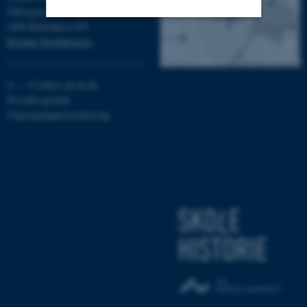
Tuborgvej 164
2400 København NV
Kontakt Skolehistorie
Nødvendige
Statistiske
Marketing
Funktionelle
Uklassificerede
©
—
Cookies på au.dk
Privatlivspolitik
Tilgængelighedserklæring
Nødvendige cookies hjælper
med at gøre hjemmesiden
brugbar ved at aktivere nogle
grundlæggende funktioner
som navigation mm.
Hjemmesiden kan ikke
fungerer uden disse cookies.
Navn
Udbyder / Domæne
be_typo_user
TYPO3 Association