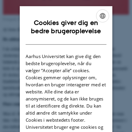
Fotografi: Klara Swantesson, Stupid Studio
Cookies giver dig en
ENGLISH
Af Anne Katrine Gjerløff
bedre brugeroplevelse
DANISH
De ældste skoler
I de ældste skoler var der ikke nødvendigvis noget fast lokale eller
skolestue. Skole var det, som læreren holdt, når han underviste. Dertil
Aarhus Universitet kan give dig den
behøvede man kun måske en tavle, en bog og naturligvis et ris eller en
bedste brugeroplevelse, når du
ferle til at slå ulydige elever med. Med tiden kom der flere faste genstande
vælger ”Accepter alle” cookies.
til skolen. Store tavler, borde, bænke, bøger, og med tiden blyanter,
Cookies gemmer oplysninger om,
kladdehæfter, landkort, og faglokalernes mange nødvendige redskaber;
hvordan en bruger interagerer med et
høvlebænke, komfurer, fysiske instrumenter, sygrej, gymnastikredskaber
website. Alle dine data er
og udstoppede dyr.
anonymiseret, og de kan ikke bruges
Flere remedier
til at identificere dig direkte. Du kan
altid ændre dit samtykke under
Men til 1800-tallets veludstyrede skoler hørte også genstande, som man
Cookies i webstedets footer.
ikke ville kunne genfinde i nutidens klasselokaler. I 1852 blev inventaret i
den københavnske Vestre Betalingsskoles klasselokaler opremset: ”en
Universitetet bruger egne cookies og