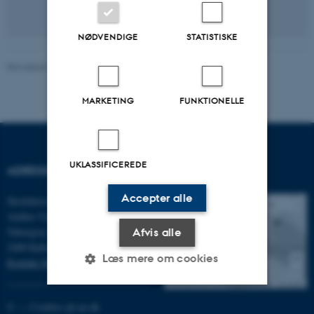
NØDVENDIGE
STATISTISKE
Revideret 13.05.2026
-
Rikke Haller Baggesen
MARKETING
FUNKTIONELLE
UKLASSIFICEREDE
ADRESSE
FIND OS
Accepter alle
Skolehistorie, DPU, Emdrup
Aarhus Universitet
Tuborgvej 164
Afvis alle
2400 København NV
Læs mere om cookies
Kontakt Skolehistorie
©
—
Cookies på au.dk
Nødvendige
Statistiske
Marketing