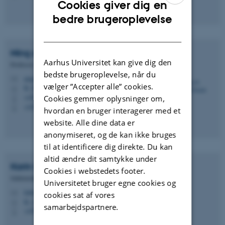
Cookies giver dig en
ENGLISH
bedre brugeroplevelse
DANISH
Ning de
Coninck-Smith
Aarhus Universitet kan give dig den
Professor
bedste brugeroplevelse, når du
ning@edu.au.dk
M
vælger ”Accepter alle” cookies.
B, 345
H
+4530539404
Cookies gemmer oplysninger om,
P
+4530539404
P
hvordan en bruger interagerer med et
website. Alle dine data er
anonymiseret, og de kan ikke bruges
til at identificere dig direkte. Du kan
altid ændre dit samtykke under
Karin Bettina
Englev
Cookies i webstedets footer.
Sektionsleder
Universitetet bruger egne cookies og
kabe@kb.dk
M
cookies sat af vores
B, 112b
H
samarbejdspartnere.
+4591356403
P