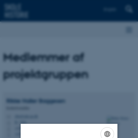
English
Medlemmer af
projektgruppen
Rikke Haller
Baggesen
Kulturformidler
riba@edu.au.dk
M
B, 102a
H
+4522126797
P
+4522126797
P