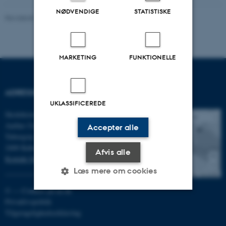
NØDVENDIGE
STATISTISKE
Revideret 12.05.2026
-
Rikke Haller Baggesen
MARKETING
FUNKTIONELLE
ADRESSE
FIND OS
UKLASSIFICEREDE
Skolehistorie, DPU, Emdrup
Aarhus Universitet
Accepter alle
Tuborgvej 164
2400 København NV
Afvis alle
Kontakt Skolehistorie
Læs mere om cookies
©
—
Cookies på au.dk
Privatlivspolitik
Nødvendige
Statistiske
Marketing
Tilgængelighedserklæring