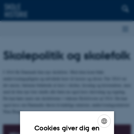
Skolepolitik og skolefolk
I 1814 fik Danmark fem nye skolelove. Med dem kom både
undervisningspligten og udvidede krav til lærere og elever. Før 1814 var
det eneste, børnene behøvede at lære i skolen, læsning og kristendom, men
med de fem nye love skulle alle børn nu også lære skrivning og regning.
Du kan høre mere om skolelovene i videoen
Skolelovene af 1814
. Du kan
også læse om Danmarks første kvindelige minister, undervisningsminister
Nina Bang.
Cookies giver dig en
ENGLISH