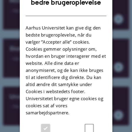
Nina Bang
bedre brugeroplevelse
DANISH
– Om Danmarks første kvindelige minister.
Aarhus Universitet kan give dig den
bedste brugeroplevelse, når du
vælger ”Accepter alle” cookies.
Skolelovene af 1814
Cookies gemmer oplysninger om,
hvordan en bruger interagerer med et
– Om den gang skolen begyndte at tage form.
website. Alle dine data er
anonymiseret, og de kan ikke bruges
til at identificere dig direkte. Du kan
altid ændre dit samtykke under
Cookies i webstedets footer.
Undervisningspligt
Universitetet bruger egne cookies og
cookies sat af vores
– Om alle danske børns pligt til at deltage i undervisning.
samarbejdspartnere.