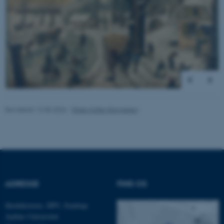
.au.dk
fe_typo_user
Typo3 Association
.au.dk
Revideret 12.05.2026
-
Rikke Haller Baggesen
ADRESSE
FIND OS
ASP.NET_SessionId
Microsoft Corporation
.au.dk
Skolehistorie, DPU, Emdrup
Aarhus Universitet