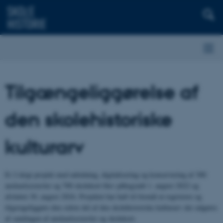
Tilgængeliggørelse af
den skolehistoriske
kulturarv
Et 2-årigt projekt med udrulning, digitalisering og konservering af 300
anskuelsestavler og 700 skolekort blev påbegyndt 1. august 2022 og
afsluttet 30. august 2024. Projektet har haft til formål at registrere og
tilgængeliggøre den sidste del af den skolehistoriske kulturarv der udgøres
af samlingen af anskuelsestavler og skolekort.