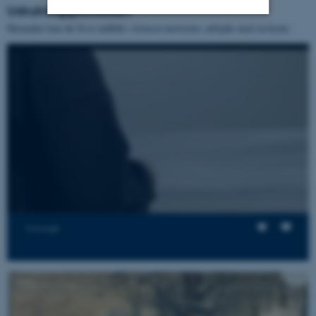
Udrulningsprocessen
Herunder kan du få et indblik i konservatorernes arbejde med tavlerne:
Nødvendige
Statistiske
Marketing
Funktionelle
Uklassificerede
Nødvendige cookies hjælper
med at gøre hjemmesiden
brugbar ved at aktivere nogle
grundlæggende funktioner
som navigation mm.
Hjemmesiden kan ikke
fungerer uden disse cookies.
Visninger
Navn
Udbyder / Domæne
1
/
7
be_typo_user
TYPO3 Association