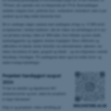
750 kort, der spænder over en tidsperiode på 179 år. Kortsamlingen
omfatter religiøse kort, politiske kort, verdenskort, kolonikort samt et par
racekort og en lang række historiske kort.
De to samlinger udgør sammen med samlingens øvrige ca. 15.000 tavler
en hjørnesten i skolens kulturarv, idet de vidner om udviklingen af et nyt
syn på børns læring i løbet af 1800-tallet, hvor billeder og kort skulle
anskueliggørelse og supplere skolens boglighed. Deres tilblivelse og
udbredelse til danske skoler fortæller om nationalstatens opkomst, om
tidens fascination af natur, geografi og teknik – og om religionens centrale
betydning i hverdagen. Til samlingerne hører også en række lærer- og
undervisningsvejledninger.
Projektet færdiggjort august
2024
Vi har nu udrullet og digitaliseret 863
anskuelsestavler og kort, inden for projektets
to-årgie tidsramme!
Følg os og projektets videre udvikling på