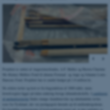
1
/
4
Projektet er støttet af Augustinusfonden, A.P. Møller og Hustru Chastine
Mc-Kinney Møllers Fond til almene Formaal og Aage og Johanne Louis-
Hansens Fond. Projektet har et samlet budget på 1.8 million kr.
De ældste tavler og kort er fra begyndelsen af 1800-tallet, mens
hovedvægten ligger på tiden omkring forrige århundredeskifte. I
samlingen
af anskuelsestavler
findes mange skandinaviske og udenlandske tavler,
især fra Tyskland, der var pædagogisk førende op til mellemkrigsårene.
En foreløbig gennemgang af kortsamlingen peger på, at den omfatter ca.