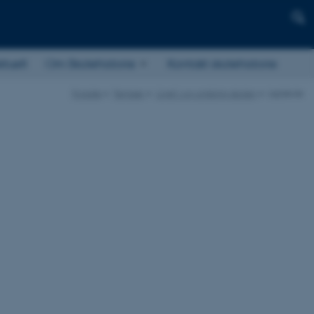
ktuelt
Om Skolehistorie
Kontakt skolehistorie
Forside
Temaer
Livet i og omkring skolen
Lejrskole