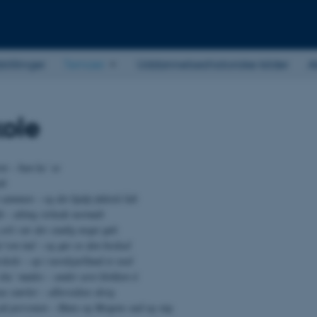
stillinger
Temaer
Uddannelseshistoriske kilder
A
kole
nt – hun ku’ se
dt
 sammen – og det hjalp faktisk lidt
t – alting virkede normalt
selv var der stadig noget galt
’ren ind – og gav os den besked
rskole – op i nordsjælland et sted
 sku’ mødes – under uret klokken ti
ye støvler – allersidste skrig
 på perronen – Hans og Mogens sad og røg