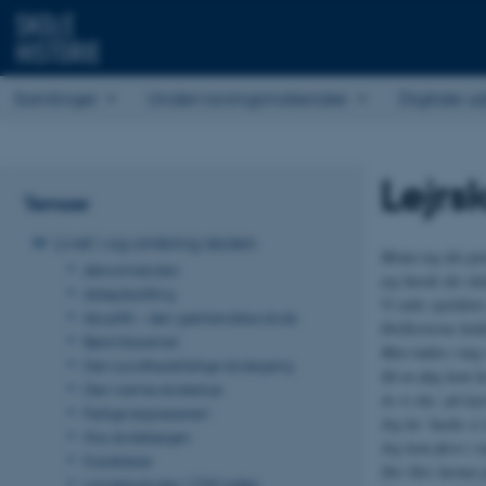
Samlinger
Undervisningsmaterialer
Digitale ud
Lejrs
Temaer
Livet i og omkring skolen
Mona tog det pæ
Abnormskolen
jeg havde det ski
Arbejdsstilling
Vi talte sjældent
Atuarfik – den grønlandske skole
Drillerierne hold
Børst bisserne!
Men inden i mig 
Den sundhedsfarlige skolegang
Så en dag kom læ
Den varme skolestue
At vi sku’ på lej
Farlige tegneserier!
Jeg ka’ huske vi
Hos skolelægen
Jeg kom først i n
Karakterer
Der blev larmet
Landsbyskolen 1700-tallet