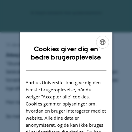
13. december 2022
af
Jens Bennedsen
Cookies giver dig en
ENGLISH
Årbog 2022
bedre brugeroplevelse
“Grundtvig og skolen” er tema for 56. årbog fra
DANISH
Selskabet for Skole- og Uddannelseshistorie. Årbogen
forventes at lande hos medlemmerne eller kan købes
Aarhus Universitet kan give dig den
lige efter nytår.
bedste brugeroplevelse, når du
vælger ”Accepter alle” cookies.
Man kan læse
indholdsfortegnelsen her.
Cookies gemmer oplysninger om,
hvordan en bruger interagerer med et
Se mere på:
https://uddannelseshistorie.dk/
website. Alle dine data er
anonymiseret, og de kan ikke bruges