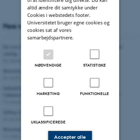
til at identificere dig direkte. Du kan
altid ændre dit samtykke under
Cookies i webstedets footer.
Universitetet bruger egne cookies og
Flere nyheder
cookies sat af vores
samarbejdspartnere.
Det store konserveringsprojekt er færdiggjort i den skolehistoriske
samling.
05. september 2024
NØDVENDIGE
STATISTISKE
Historiske Dage 2024
04. marts 2024
Indkaldelse til generalforsamling i Selskabet for Skole- og
MARKETING
FUNKTIONELLE
Uddannelseshistorie. Samt lancering af Uddannelseshistorie 2023
13. januar 2024
Stilling som grafisk konservator
05. juli 2023
UKLASSIFICEREDE
Historiske Dage 2023
17. marts 2023
Accepter alle