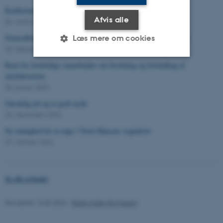
Konference den 13. april 2023 kl. 10-16
Afvis alle
06. marts 2023
Generalforsamling i Selskabet for Skole- og Uddannelseshistorie
Læs mere om cookies
25. februar 2023
Rum for fremtidige samarbejder om forskning og formidling af
skolehistorien
Nødvendige
Statistiske
Marketing
30. januar 2023
Funktionelle
Uklassificerede
Glædelig jul og et godt nytår
23. december 2022
Ny mulighed for at søge i Trøst-Hansens sognekort
Nødvendige cookies hjælper
07. oktober 2022
med at gøre hjemmesiden
brugbar ved at aktivere nogle
grundlæggende funktioner
Se alle nyheder
som navigation mm.
Hjemmesiden kan ikke
Revideret 12.05.2026
-
Rikke Haller Baggesen
fungerer uden disse cookies.