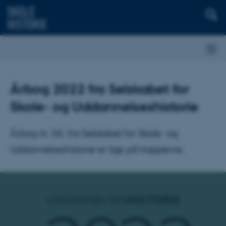
Årbog 2022 fra Selskabet for
Skole- og Uddannelseshistorie
Årbog nr. 56. fra Selskabet for Skole- og
Uddannelseshistorie er lige på trapperne.