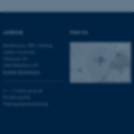
Navn
Udbyder / Domæne
be_typo_user
TYPO3 Association
.au.dk
ADRESSE
FIND OS
Skolehistorie, DPU, Emdrup
Aarhus Universitet
fe_typo_user
Typo3 Association
Tuborgvej 164
.au.dk
2400 København NV
Kontakt Skolehistorie
©
—
Cookies på au.dk
Privatlivspolitik
Tilgængelighedserklæring