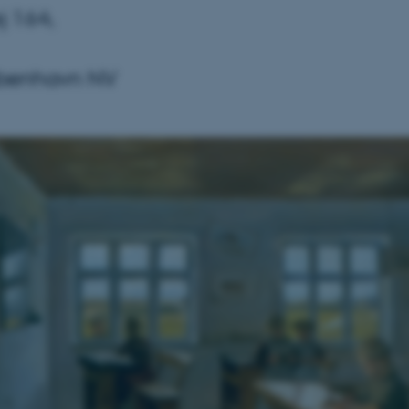
j 164,
benhavn NV