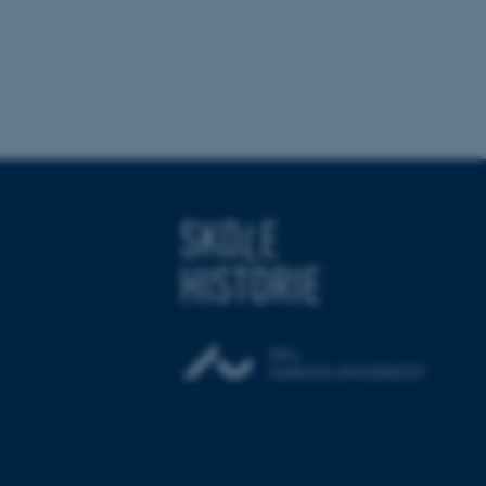
session cookie, brugt af
Bruges normalt til at
ugersession af serveren.
ebsites run on the Windows
is used for load balancing
 page requests are routed
y browsing session.
crosoft to securely verify
crosoft to securely verify
istinguish between
 beneficial for the
e valid reports on the use
istinguish between
 beneficial for the
e valid reports on the use
istinguish between
 beneficial for the
e valid reports on the use
ure as a hosting platform