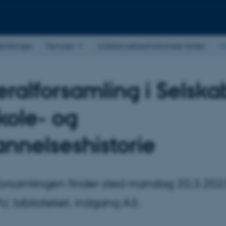
stillinger
Temaer
Uddannelseshistoriske kilder
A
ralforsamling i Selska
kole- og
nnelseshistorie
orsamlingen finder sted mandag 20.3.2023
, biblioteket, indgang A3.