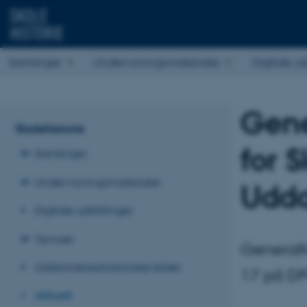
Samlinger
Undervisningsmaterialer
Digitale ud
Gene
Skolehistorie
for S
Samlinger
Undervisningsmaterialer
Udda
Digitale udstillinger
Temaer
Generalf
Uddannelseshistoriske kilder
17 på DPU
Aktuelt