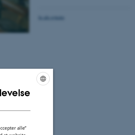
Se alle nyheder
levelse
ENGLISH
DANISH
ccepter alle”