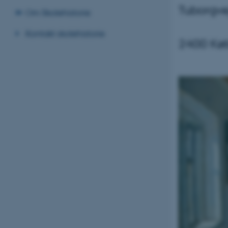
Tuborgve
Om Skolehistorie
Kontakt skolehistorie
2400 Kø