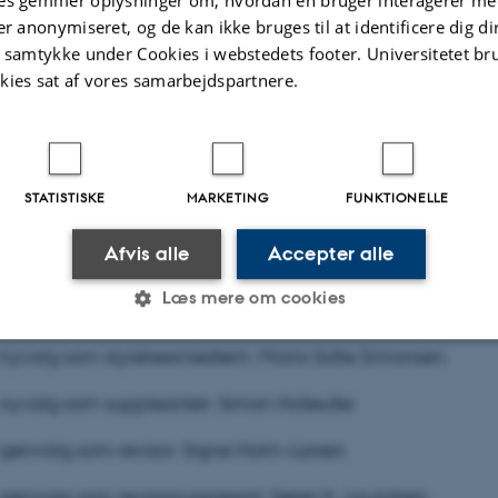
es gemmer oplysninger om, hvordan en bruger interagerer med
er anonymiseret, og de kan ikke bruges til at identificere dig d
t samtykke under Cookies i webstedets footer. Universitetet br
 forslag
kies sat af vores samarbejdspartnere.
styrelsesmedlemmer, revisor og revisorsuppleant:
genvalg som styrelsesmedlemmer: Christian Larsen og Je
STATISTISKE
MARKETING
FUNKTIONELLE
sen.
Afvis alle
Accepter alle
ikke genvalg som styrelsesmedlem: Erik Nørr, Karoline B
Læs mere om cookies
sen
nyvalg som styrelsesmedlem: Maria Sofie Simonsen.
Statistiske
Marketing
Funktionelle
nyvalg som suppleanter: Simon Holleufer
genvalg som revisor: Signe Holm-Larsen
es hjælper med at gøre hjemmesiden brugbar ved at aktiv
genvalg som revisorsuppleant: Søren K. Lauridsen