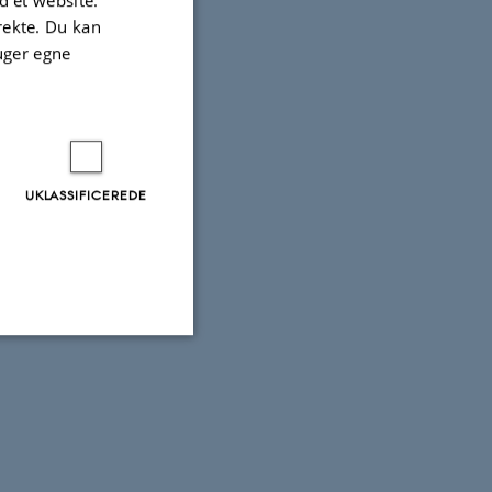
 et website.
irekte. Du kan
uger egne
ns
UKLASSIFICEREDE
aden
Uklassificerede
ere nogle