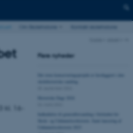
ktuelt
Om Skolehistorie
Kontakt skolehistorie
Forside
Aktuelt
vis
bet
Flere nyheder
Det store konserveringsprojekt er færdiggjort i den
skolehistoriske samling.
05. september 2024
Historiske Dage 2024
04. marts 2024
 kl. 16-
Indkaldelse til generalforsamling i Selskabet for
Skole- og Uddannelseshistorie. Samt lancering af
Uddannelseshistorie 2023