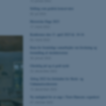
13. januar 2024
Stilling som grafisk konservator
05. juli 2023
Historiske Dage 2023
17. marts 2023
Konference den 13. april 2023 kl. 10-16
06. marts 2023
Rum for fremtidige samarbejder om forskning og
formidling af skolehistorien
30. januar 2023
Glædelig jul og et godt nytår
23. december 2022
Årbog 2022 fra Selskabet for Skole- og
Uddannelseshistorie
13. december 2022
Ny mulighed for at søge i Trøst-Hansens sognekort
07. oktober 2022