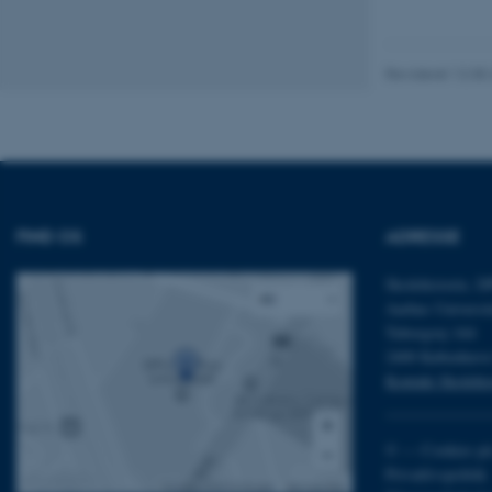
JSESSIONID
ARRAffinity
Revideret 12.05
esctx
fpc
FIND OS
ADRESSE
__cf_bm
Skolehistorie, 
Aarhus Universit
__cf_bm
Tuborgvej 164
2400 Københav
Kontakt Skolehis
__cf_bm
©
—
Cookies på
Privatlivspolitik
ARRAffinitySameSite