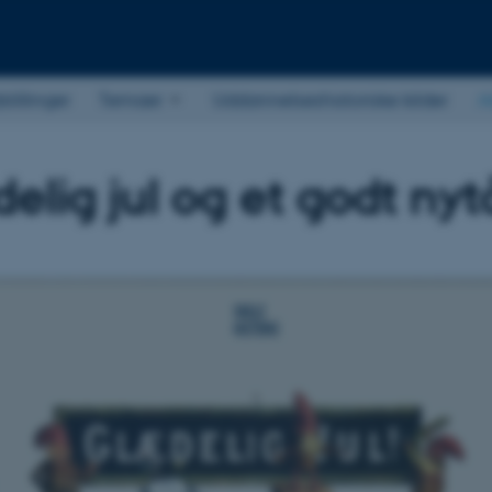
stillinger
Temaer
Uddannelseshistoriske kilder
A
elig jul og et godt nyt