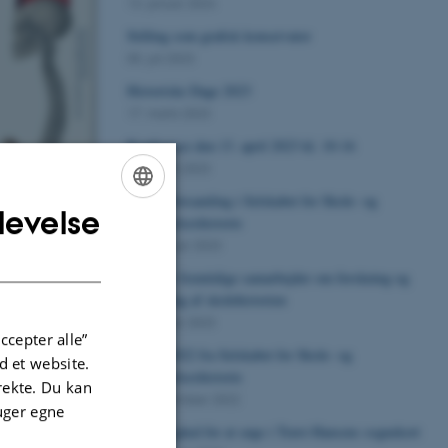
13. januar 2024
Stilling som grafisk konservator
05. juli 2023
Historiske Dage 2023
17. marts 2023
Konference den 13. april 2023 kl. 10-16
06. marts 2023
Generalforsamling i Selskabet for Skole- og
levelse
ENGLISH
Uddannelseshistorie
25. februar 2023
DANISH
Rum for fremtidige samarbejder om forskning og
formidling af skolehistorien
30. januar 2023
ccepter alle”
Årbog 2022 fra Selskabet for Skole- og
 et website.
Uddannelseshistorie
irekte. Du kan
13. december 2022
uger egne
gtig god jul
Ny mulighed for at søge i Trøst-Hansens sognekort