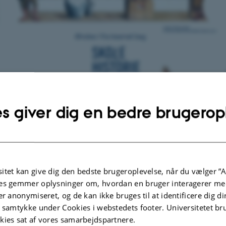
s giver dig en bedre brugerop
itet kan give dig den bedste brugeroplevelse, når du vælger ”A
es gemmer oplysninger om, hvordan en bruger interagerer med
er anonymiseret, og de kan ikke bruges til at identificere dig d
2022
af
Jens Bennedsen
t samtykke under Cookies i webstedets footer. Universitetet br
ie.au.dk ønsker aller brugere og samarbejdespartener en ri
kies sat af vores samarbejdspartnere.