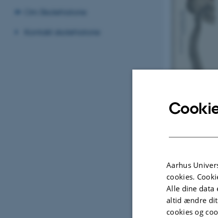
Om Skolehistorie
Kontakt skolehistorie
Cookie
Aarhus Univers
cookies. Cooki
Alle dine data 
23. december 
altid ændre di
Skolehistor
cookies og coo