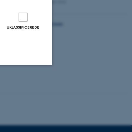
07. oktober 2022
lt store
Se alle nyheder
UKLASSIFICEREDE
9 marts
Uklassificerede
ere nogle
rer uden disse