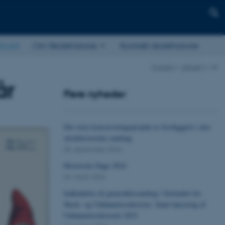
ktuelt
Om Skolehistorie
Kontakt skolehistorie
Forside
Aktuelt
vis
år
Flere nyheder
Det store konserveringsprojekt er færdiggjort i den
skolehistoriske samling.
05. september 2024
Historiske Dage 2024
04. marts 2024
Indkaldelse til generalforsamling i Selskabet for
Skole- og Uddannelseshistorie. Samt lancering af
Uddannelseshistorie 2023