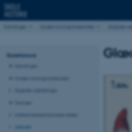
Samlinger
Undervisningsmaterialer
Digitale ud
Glæd
Skolehistorie
Samlinger
Undervisningsmaterialer
Digitale udstillinger
Temaer
Uddannelseshistoriske kilder
Aktuelt