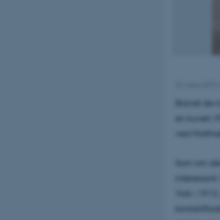
23. marts 2017
Blandt de 
en kuvert. 
ved Matthæ
Som om det i
interessant
York i 1913
kontaktfla