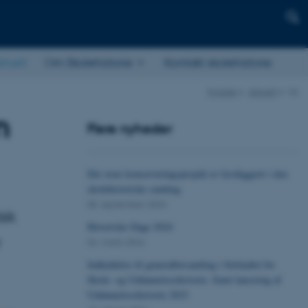
ktuelt
Om Skolehistorie
Kontakt skolehistorie
Forside
Aktuelt
vis
n
Flere nyheder
Det store konserveringsprojekt er færdiggjort i den
skolehistoriske samling.
05. september 2024
sk
Historiske Dage 2024
r
04. marts 2024
Indkaldelse til generalforsamling i Selskabet for
Skole- og Uddannelseshistorie. Samt lancering af
Uddannelseshistorie 2023