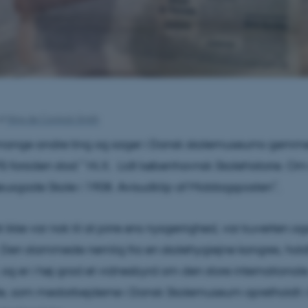
af
Ning de Coninck-Smith
mange andre ting og sager i Dansk skolemuseums gemme
På forsiden stod ” Hi.X. Lidt københavnsk Skolehistorie. O
usgade Skole i 1908. Avisudklip af Middagsposten”.
kke var nok til at pirre ens nysgerrighed, var kuverten ogs
. Den stammede nemlig fra en skolehygiejne kongres, hold
, og er i høj grad et vidnesbyrd om den store international
de, som medarbejderne i Dansk Skolemuseum opretholdt i