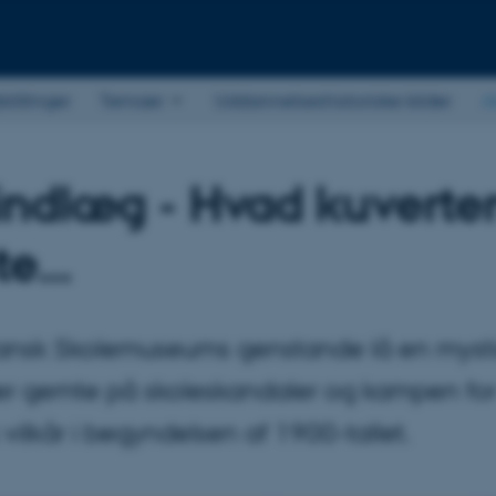
stillinger
Temaer
Uddannelseshistoriske kilder
A
indlæg - Hvad kuverte
e...
ansk Skolemuseums genstande lå en mysti
der gemte på skoleskandaler og kampen fo
vilkår i begyndelsen af 1900-tallet.