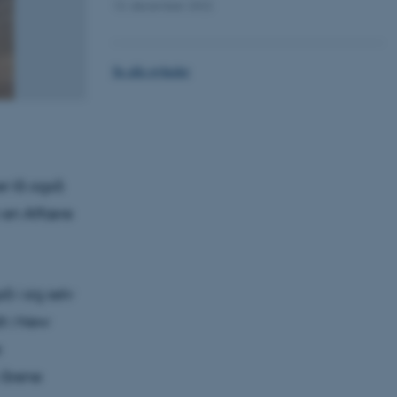
13. december 2022
Se alle nyheder
r lå også
m en Affære
å i sig selv
t i New
e
 årene