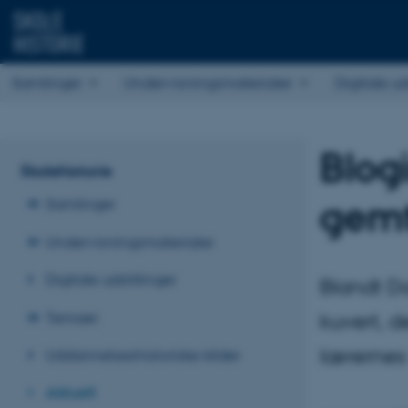
Samlinger
Undervisningsmaterialer
Digitale ud
Blog
Skolehistorie
gemt
Samlinger
Undervisningsmaterialer
Digitale udstillinger
Blandt D
Temaer
kuvert, 
lærernes 
Uddannelseshistoriske kilder
Aktuelt