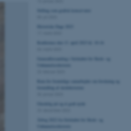
13. januar 2024
Stilling som grafisk konservator
05. juli 2023
Historiske Dage 2023
17. marts 2023
Konference den 13. april 2023 kl. 10-16
06. marts 2023
Generalforsamling i Selskabet for Skole- og
Uddannelseshistorie
25. februar 2023
Rum for fremtidige samarbejder om forskning og
formidling af skolehistorien
30. januar 2023
Glædelig jul og et godt nytår
23. december 2022
Årbog 2022 fra Selskabet for Skole- og
Uddannelseshistorie