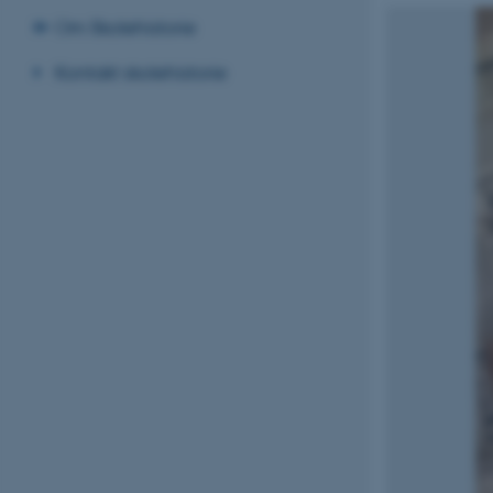
Om Skolehistorie
Kontakt skolehistorie