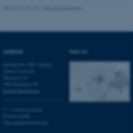
fungerer uden disse cookies.
Revideret 12.05.2026
-
Rikke Haller Baggesen
Navn
Udbyder / Domæne
be_typo_user
TYPO3 Association
.au.dk
ADRESSE
FIND OS
Skolehistorie, DPU, Emdrup
fe_typo_user
Typo3 Association
.au.dk
Aarhus Universitet
Tuborgvej 164
2400 København NV
Kontakt Skolehistorie
©
—
Cookies på au.dk
Privatlivspolitik
Tilgængelighedserklæring