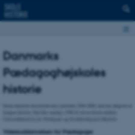
Danmarks
Pædagoghøjskoles
historie
Denne højskole eksisterede kun i perioden 1996-2000, men har alligevel en
længere historie. Den blev nemlig i 1996 til ved en fusion mellem
Videreuddannelsen for Pædagoger
og
Socialpædagogisk Højskole.
Videreuddannelsen for Pædagoger