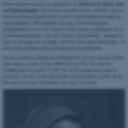
Årskursus for Børne- have-
Denne institution var igen en videreførelse af
og Fritidspædagoger
. Dets historie begyndte, da der i 1959 blev afsat en
et-årig bevilling på finansloven til at give et hold børnehavelærerinder en
videreuddannelse. Man planlagde den gang at udvide pædagogers
grunduddannelse fra at være toårig til at blive treårig, og meningen var, at
de børnehavepædagoger, som ville fortsætte med at arbejde – afgangen fra
faget var den gang stor, da mange ville passe deres egne børn hjemme – på
dette årskursus kunne komme på højde med de nyuddannede.
Det første årskursus foregik på Lærerhøjskolen, hvor det sorterede direkte
under rektor, og leder var Aase Hauch frem til 1972, hvor hun blev
koordinerende kursusleder til 1983. Nu var der nemlig blevet noget at
koordinere, for dels var der både heltids- og deltidskurser, og dels var der
ikke mere kun kurser i København, men også i provinsen.