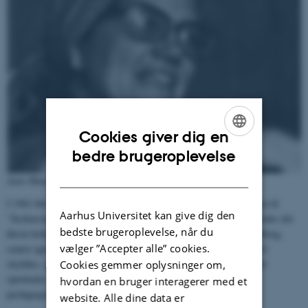
Cookies giver dig en
ENGLISH
bedre brugeroplevelse
DANISH
Aase Hauch
I 1961 blev bevillingen permanent, fra 1968 blev efteruddannelsen til
Aarhus Universitet kan give dig den
”Årskursus for børnehave- og fritidspædagoger” og i 1971 oprettedes det
bedste brugeroplevelse, når du
første hold i Århus. Senere oprettedes også hold i Odense og Aalborg,
vælger ”Accepter alle” cookies.
senere igen i Haderslev, Skive og Vordingborg. Den hastige vækst
skyldtes, at flere og flere småbørnsmødre blev udearbejdende. Der
Cookies gemmer oplysninger om,
oprettedes nye børnehaver overalt, og der kom stadig flere
hvordan en bruger interagerer med et
pædagogseminarier til.
website. Alle dine data er