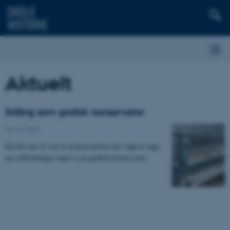
Aktuelt
Stilling som grafisk konservator
05. juli 2023
Da den ene af vore to konservatorer har valgt at søge
nye udfordringer søger vi en grafisk konservator.