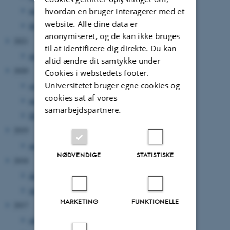
marts 2022
(2 poster)
hvordan en bruger interagerer med et
website. Alle dine data er
februar 2022
(1 post)
anonymiseret, og de kan ikke bruges
2021
til at identificere dig direkte. Du kan
maj 2021
(1 post)
altid ændre dit samtykke under
2020
Cookies i webstedets footer.
Universitetet bruger egne cookies og
september 2020
(1 post)
cookies sat af vores
marts 2020
(3 poster)
samarbejdspartnere.
februar 2020
(1 post)
2019
maj 2019
(2 poster)
NØDVENDIGE
STATISTISKE
2018
december 2018
(1 post)
januar 2018
(1 post)
MARKETING
FUNKTIONELLE
2017
oktober 2017
(2 poster)