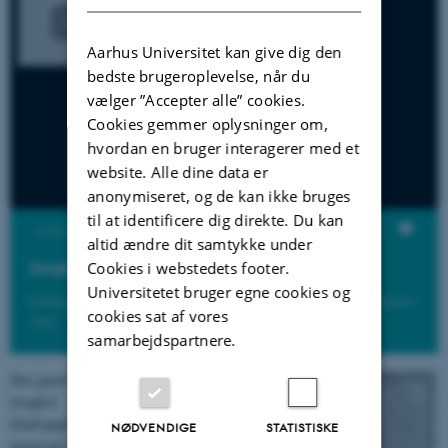
Aarhus Universitet kan give dig den
bedste brugeroplevelse, når du
vælger ”Accepter alle” cookies.
Cookies gemmer oplysninger om,
hvordan en bruger interagerer med et
website. Alle dine data er
anonymiseret, og de kan ikke bruges
til at identificere dig direkte. Du kan
Visninger
altid ændre dit samtykke under
Cookies i webstedets footer.
Emdrupborgs historie
Universitetet bruger egne cookies og
Emdrupborgs historie fortalt af professor Vagn Skovgaard-Petersen i
cookies sat af vores
1991.
samarbejdspartnere.
Den gamle
lystgård
Emdrupgård
NØDVENDIGE
STATISTISKE
fungerede både