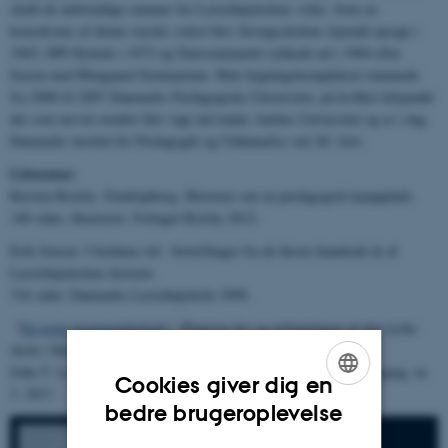
skabt de nødvendige rammer for Lærerhøjskolens virke. Som en
konsekvens af denne stærke vækst blev forsøgsskolens lejemål opsagt i
1965, DPI flyttede i 1972 og Statsseminariet rykkede ud i 1984 efter
fusion med Blaagaard Seminarium. Hele bygningskomplekset rummede
fra 2000 til 2007 Danmarks Pædagogiske Universitet, på hvilket tidspunkt
det som nævnt ovenfor blev lagt ind under Aarhus Universitet og er i dag
Danmarks institut for Pædagogik og Uddannelse ved AU Arts.
Litteratur:
Kirsten Reisby: Emdrupborg. Historier om en pædagogisk kampplads.
140 sider, illustreret. Forlaget Reisby 2012.
Erik Jensen: I fordums tid : fortællinger fra de første hundrede år af
Lærerhøjskolens historie
316 sider. Danmarks Lærerhøjskole 1999.
“
En ægte propagandaskole
”. Planerne for og nybygningen af den tyske
skole i København 1940-44
John T. Lauridsen. I Magasin fra Det Kongelige Bibliotek 30. årgang. nr.
Cookies giver dig en
3. 2017.
ENGLISH
bedre brugeroplevelse
DANISH