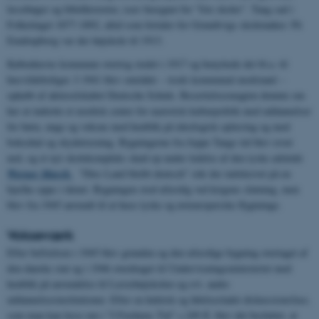
læsebøger og bibelhistorier, især beregnet for "frie skoler". Tang sad i
Folketinget 1877-1892, altid som fortaler for Grundtvigs skoletanker. På
Emdrupborg var der højskole til 1913.
Københavns kommune overtog stedet i 1917 og benyttede det bl.a. til
husvildeboli­ger. I 1941 blev området – trods kommunal modstand –
opkøbt af aktieselskabet Deutsche Schule. Besættelsesmagten drømte om
her at indrette et nordisk center for nazistisk kulturpolitik med uddannelser
for børn, unge og voksne med henblik på ideologisk oplæring og med
boksehal og skydetræning. Bygningerne fra Jeppe Tangs tid blev revet
ned, og et nyt skolekompleks skød op under ledelse af den tyske arkitekt
Werner March.
"Dies Land bleibt deutsch" står der indskrevet på en
bjælke oppe i tårnet. Bygningen stod ufærdig ved krigens slutning, men
blev fra 1945 anvendt til at huse tyske og østeuropæiske flygtninge.
Vokseværk
Efter befrielsen i 1945 blev grunden og den ufærdige bygning overtaget af
den danske stat og i 1946 overdraget til Undervisningsministeriet med
henblik på anvendelse til Lærerhøjskolen og evt. andre
uddannelsesinstitutioner. Efter en hektisk og følelsesladet diskussionsfase,
som man kan læse om i "I Fordums Tid" s.249 ff, blev det besluttet, at