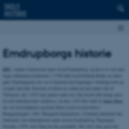
Emdrupborgs historie
DPU
, Aarhus Uninversitet hører til på Emdrupborg, og det er et sted med
lange uddannelsestraditioner. I 1700-tallet lå på Emdrup Banke en større
,
gård,
Emdrupgaard
der var et landsted med bygninger i bindingsværk og
en park med allé. Resterne af alléen ses endnu på den anden side af
Tuborgvej, der i 1915 skar parken midt over. Den havde haft talrige ejere
fra den københavnske overklasse, da den i 1872 blev købt af
Jeppe Tang
,
der var læreruddannet og havde åbnet en privat lærerskole i
Blaagaardsgade i 1863: Blaagaard Seminarium.
I Emdrup indrettede han
landstedet som folkehøjskole under navnet Emdrupborg.
Bygningen
brændte i 1879, men Tang lod den genopføre. Her skrev han også sine