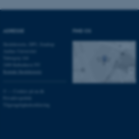
Microsoft Corporation
.mitstudie.au.dk
ADRESSE
FIND OS
esctx
Microsoft Corporation
.login.microsoftonline.com
Skolehistorie, DPU, Emdrup
Aarhus Universitet
fpc
Microsoft Corporation
login.microsoftonline.com
Tuborgvej 164
2400 København NV
__cf_bm
Cloudflare Inc.
Kontakt Skolehistorie
.pure.au.dk
©
—
Cookies på au.dk
Privatlivspolitik
__cf_bm
Cloudflare Inc.
Tilgængelighedserklæring
.linkedin.com
__cf_bm
Cloudflare Inc.
.twitter.com