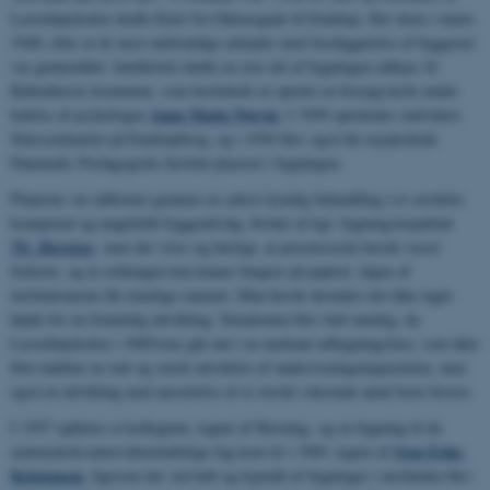
Lærerhøjskolen skulle flytte fra Odensegade til Emdrup. Det skete i marts
1948, efter at de mest nødvendige arbejder med færdiggørelse af byggeriet
var gennemført. Imidlertid skulle en stor del af bygningen udlejes til
Københavns kommune, som besluttede at oprette en forsøgsskole under
Anne Marie Nørvig
ledelse af psykologen
.
I 1949 oprettedes endvidere
Statsseminariet på Emdrupborg, og i 1956 blev også det nyoprettede
Danmarks Pædagogiske Institut placeret i bygningen.
Planerne var udformet gennem en yderst kyndig behandling i et særdeles
kompetent og magtfuldt byggeudvalg, bistået af kgl. bygningsinspektør
Th. Havning
;
men det viste sig hurtigt, at præmisserne havde været
forkerte, og at ordningen kun kunne fungere på papiret. lngen af
institutionerne fik rimelige rammer. Man havde desuden slet ikke taget
højde for en fremtidig udvikling. Situationen blev helt umulig, da
Lærerhøjskolen i 1960'erne gik ind i en markant udbygningsfase, som ikke
blot indebar en støt og stærk udvidelse af undervisningskapaciteten, men
også en udvikling med ansættelse af et stærkt voksende antal faste lærere.
I 1957 opførtes et kollegium, tegnet af Havning, og en bygning til de
Sven Eske-
matematisk-naturvidenskabelige fag kom til i 1969, tegnet af
Kristensen
, ligesom der ved køb og lejemål af bygninger i nærheden blev