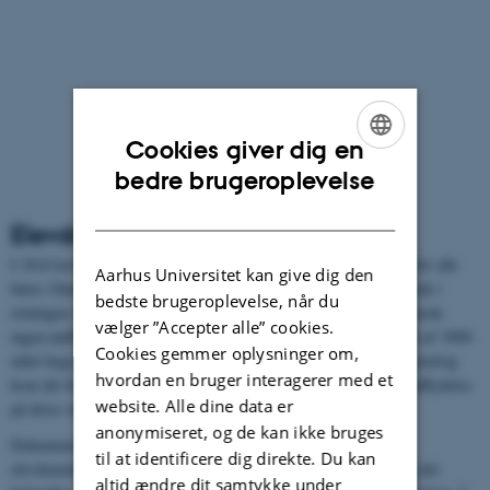
Cookies giver dig en
ENGLISH
bedre brugeroplevelse
DANISH
Elevdemokrati før og nu
I 1814 kom der en række skolelove, som gjorde det obligatorisk for alle
Aarhus Universitet kan give dig den
børn i Danmark at modtage undervisning. Det var et markant skridt i
bedste brugeroplevelse, når du
retningen af at styrke børns ret til en uddannelse, men eleverne havde
vælger ”Accepter alle” cookies.
ingen indflydelse på undervisningens form eller indhold. I starten af 1900-
Cookies gemmer oplysninger om,
tallet begyndte nye idéer at vinde indpas, men først efter 2. Verdenskrig
hvordan en bruger interagerer med et
kom det for alvor på dagsordenen, at eleverne burde have mere indflydelse
website. Alle dine data er
på deres skolegang.
anonymiseret, og de kan ikke bruges
Elevernes Stemme
Dokumentarfilmen
skildrer udviklingen af
til at identificere dig direkte. Du kan
elevdemokrati i Danmark fra skolelovene i 1814 til i dag. I første del
altid ændre dit samtykke under