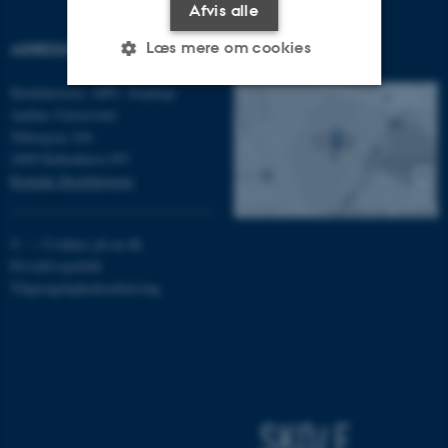
Afvis alle
Læs mere om cookies
ADRESSE
FIND OS
Skolehistorie, DPU, Emdrup
Aarhus Universitet
Nødvendige
Statistiske
Marketing
Tuborgvej 164
2400 København NV
Funktionelle
Uklassificerede
Kontakt Skolehistorie
©
—
Cookies på au.dk
Nødvendige cookies hjælper
Privatlivspolitik
med at gøre hjemmesiden
Tilgængelighedserklæring
brugbar ved at aktivere nogle
grundlæggende funktioner
som navigation mm.
Hjemmesiden kan ikke
fungerer uden disse cookies.