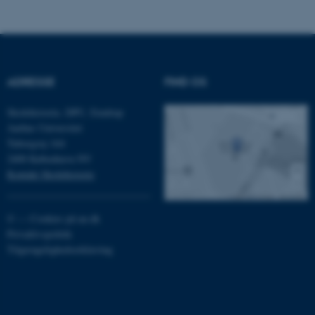
Navn
Udbyder / Domæne
be_typo_user
TYPO3 Association
.au.dk
ADRESSE
FIND OS
Skolehistorie, DPU, Emdrup
Aarhus Universitet
fe_typo_user
Typo3 Association
Tuborgvej 164
.au.dk
2400 København NV
Kontakt Skolehistorie
©
—
Cookies på au.dk
Privatlivspolitik
Tilgængelighedserklæring