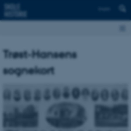
English
Trøst-Hansens
sognekort
1
/
4