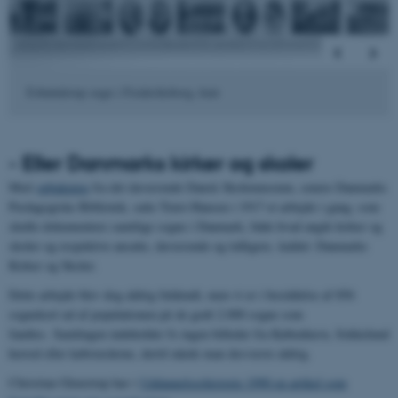
Esbønderup sogn i Frederiksborg Amt
- Eller Danmarks kirker og skoler
Med
opbakning
fra det daværende Dansk Skolemuseum, senere Danmarks
Pædagogiske Bibliotek, satte Trøst-Hansen i 1917 et arbejde i gang, som
skulle dokumentere samtlige sogne i Danmark, både hvad angik kirker og
skoler og respektive ansatte, daværende og tidligere, kaldet: Danmarks
Kirker og Skoler.
Dette arbejde blev dog aldrig fuldendt, men vi er i besiddelse af 856
sognekort ud af populationen på de godt 2.000 sogne som
fandtes. Samlingen indeholder fx ingen billeder fra København, Sokkelund
herred eller købstæderne, dertil nåede man desværre aldrig.
Christian Glenstrup har i
Uddannelseshistorie 1990 en artikel som