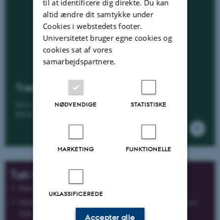
til at identificere dig direkte. Du kan
altid ændre dit samtykke under
Cookies i webstedets footer.
Universitetet bruger egne cookies og
cookies sat af vores
samarbejdspartnere.
Trøst-Hansens sognekort
Klik her for at søge i sognekortne via Slægtsforskernes
NØDVENDIGE
STATISTISKE
Bibliotek.
MARKETING
FUNKTIONELLE
Tak til:
Hadsten Lokalarkiv for Galten sogn
UKLASSIFICEREDE
Nordlangelands lokalhistoriske arkiv for
Snøde Sogn
og
Stoense
Sogn
Accepter alle