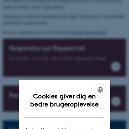
Lærerhøjskole som Danmarks Pædagogiske Institut. Se nærmere herom
under de enkelte afsnit i registraturen.
Samlingen er offentlig tilgængelig efter aftale. Dog kan der være klausuler
vedrørende testmaterialerne.
For mere information skriv en besked på
Kontakt Skolehistorie
Registratur på Rigsarkivet
Du forlader vores side, men er altid velkommen tilbage.
Registratur på DPU
Cookies giver dig en
ENGLISH
bedre brugeroplevelse
DANISH