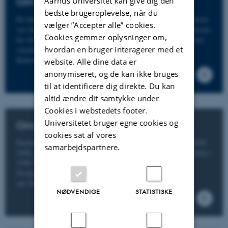
Aarhus Universitet kan give dig den
Om Danmarks Lærerhøjskole
bedste brugeroplevelse, når du
De første tilløb til en videreuddannelse af folkeskolens lærere
vælger ”Accepter alle” cookies.
var de såkaldte Monradske kurser. Dette ”fuldstændige kursus
Cookies gemmer oplysninger om,
for fortrinlige seminarister” var beregnet for købstadslærere,
hvordan en bruger interagerer med et
varede 2½ år og foregik ved forskellige læreanstalter i
København. Læs mere om Danmarks Lærerhøjskole her.
website. Alle dine data er
anonymiseret, og de kan ikke bruges
til at identificere dig direkte. Du kan
altid ændre dit samtykke under
Cookies i webstedets footer.
Universitetet bruger egne cookies og
Om Danmarks Pædagoghøjskole
cookies sat af vores
Danmarks Pædagoghøjskole eksisterede kun i perioden 1996-
samarbejdspartnere.
2000, men har alligevel en længere historie. Den blev nemlig i
1996 til ved en fusion mellem
Videreuddannelsen for
Pædagoger
og Socialpædagogisk Højskole. Læs mere
om Danmarks Pædagoghøjskole her.
NØDVENDIGE
STATISTISKE