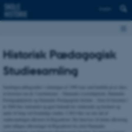
English
Historisk Pædagogisk
Studiesamling
Samlingen påbegyndtes i slutningen af 1990’erne med henblik på at sikre,
at historien om de 3 institutioner – Danmarks Lærerhøjskole, Danmarks
Pædagoghøjskole og Danmarks Pædagogiske Institut – frem til fusionen i
år 2000 blev indsamlet og gjort bekendt for studerende og forskere og
andre til brug ved fremtidige studier. I 2013 blev en stor del af
studiesamlingen afleveret til Rigsarkivet. Der henvises til denne aflevering
samt tidligere afleveringer til Rigsarkivet fra såvel Danmarks