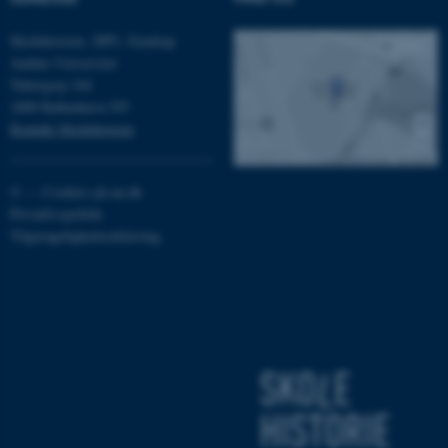
med at gøre hjemmesiden
Skolehistorie, DPU, Emdrup
brugbar ved at aktivere nogle
Aarhus Universitet
grundlæggende funktioner
Tuborgvej 164
som navigation mm.
2400 København NV
Hjemmesiden kan ikke
Kontakt Skolehistorie
fungerer uden disse cookies.
©
—
Cookies på au.dk
Privatlivspolitik
Navn
Udbyder / Domæne
Tilgængelighedserklæring
be_typo_user
TYPO3 Association
.au.dk
fe_typo_user
Typo3 Association
.au.dk